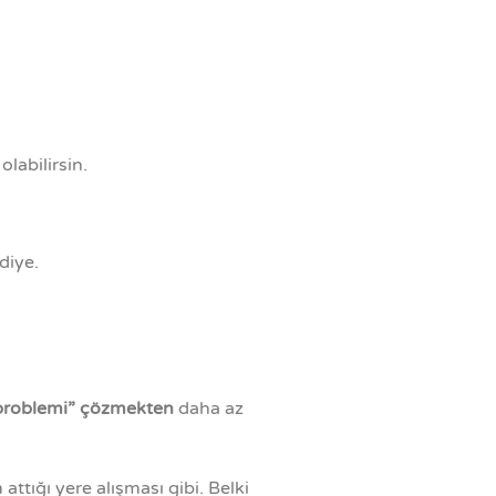
labilirsin.
diye.
problemi” çözmekten
daha az
ttığı yere alışması gibi. Belki