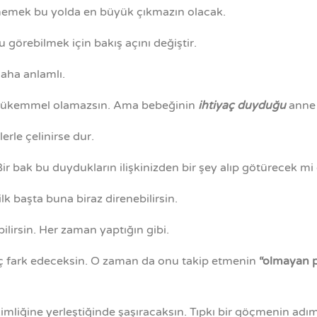
emek bu yolda en büyük çıkmazın olacak.
görebilmek için bakış açını değiştir.
aha anlamlı.
Mükemmel olamazsın. Ama bebeğinin
ihtiyaç duyduğu
anne o
erle çelinirse dur.
ir bak bu duydukların ilişkinizden bir şey alıp götürecek mi 
lk başta buna biraz direnebilirsin.
lirsin. Her zaman yaptığın gibi.
eç fark edeceksin. O zaman da onu takip etmenin
“olmayan 
liğine yerleştiğinde şaşıracaksın. Tıpkı bir göçmenin adım a