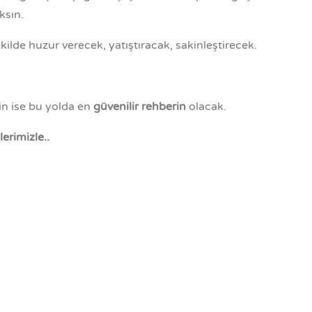
ksın.
ilde huzur verecek, yatıştıracak, sakinleştirecek.
in ise bu yolda en
güvenilir rehberin
olacak.
erimizle..