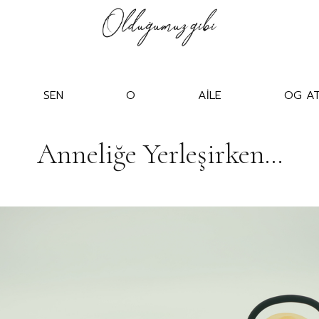
SEN
O
AİLE
OG AT
Anneliğe Yerleşirken…