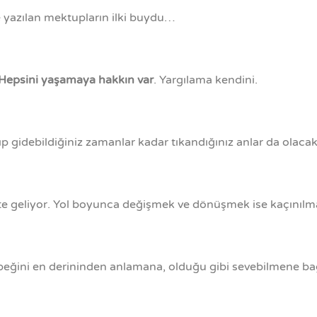
lan mektupların ilki buydu…
Hepsini yaşamaya hakkın var
. Yargılama kendini.
akıp gidebildiğiniz zamanlar kadar tıkandığınız anlar da olacak
ikte geliyor. Yol boyunca değişmek ve dönüşmek ise kaçınılm
ebeğini en derininden anlamana, olduğu gibi sevebilmene bağ