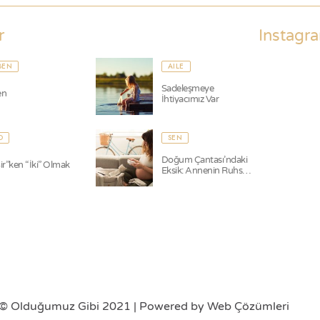
r
Instagr
BEN
AILE
Sadeleşmeye
en
İhtiyacımız Var
O
SEN
Doğum Çantası’ndaki
ir”ken “İki” Olmak
Eksik: Annenin Ruhsal
Hazırlığı
©
Olduğumuz Gibi 2021 | Powered by Web Çözümleri