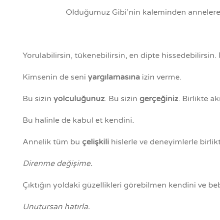
Olduğumuz Gibi’nin kaleminden annelere yazı
Yorulabilirsin, tükenebilirsin, en dipte hissedebilirsin.
Kimsenin de seni
yargılamasına
izin verme.
Bu sizin
yolculuğunuz
. Bu sizin
gerçeğiniz
. Birlikte 
Bu halinle de kabul et kendini.
Annelik tüm bu
çelişkili
hislerle ve deneyimlerle birl
Direnme değişime.
Çıktığın yoldaki güzellikleri görebilmen kendini ve b
Unutursan hatırla.