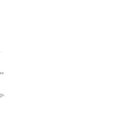
.
az.
lı.