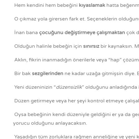
Hem kendini hem bebeğini
kıyaslamak
hatta beğenm
O çıkmaz yola girersen fark et. Seçeneklerin olduğunu 
İnan bana
çocuğunu değiştirmeye çalışmaktan
çok d
Olduğun halinle bebeğin için
sınırsız
bir kaynaksın. 
Aklın, fikrin inanmadığın önerilerle veya “hap” çözüml
Bir bak
sezgilerinden
ne kadar uzağa gitmişsin diye. B
Yeni düzeninizin “
düzensizlik
” olduğunu anladığında i
Düzen getirmeye veya her şeyi kontrol etmeye çalışabi
Oysa bebeğinin kendi düzeniyle geldiğini er ya da g
yorucu olduğunu anlayacaksın.
Yaşadığın tüm zorluklara rağmen anneliğine ve yeni kim