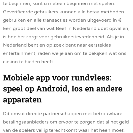
te beginnen, kunt u meteen beginnen met spelen.
Geverifieerde gebruikers kunnen alle betaalmethoden
gebruiken en alle transacties worden uitgevoerd in €.
Een groot deel van wat Beef in Nederland doet opvallen,
is hoe het zorgt voor gebruikerstevredenheid. Als je in
Nederland bent en op zoek bent naar eersteklas
entertainment, raden we je aan om te bekijken wat ons
casino te bieden heeft.
Mobiele app voor rundvlees:
speel op Android, Ios en andere
apparaten
Dit omvat directe partnerschappen met betrouwbare
betalingsaanbieders om ervoor te zorgen dat al het geld
van de spelers veilig terechtkomt waar het heen moet.