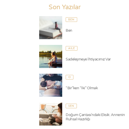
Son Yazılar
BEN
Ben
AILE
Sadeleşmeye İhtiyacımız Var
O
“Bir”ken “İki” Olmak
SEN
Doğum Çantası’ndaki Eksik: Annenin
Ruhsal Hazırlığı