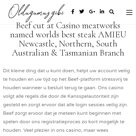
Beef cut at Casino meatworks
named worlds best steak AMIEU
Newcastle, Northern, South
Australian & Tasmanian Branch
Dit kleine ding dat u kunt doen, helpt uw account veilig
te houden en uw tijd op het Beef-platform stressvrij te
houden wanneer u besluit terug te gaan. Ons casino
volgt alle regels die door de Kansspelautoriteit zijn
gesteld en zorgt ervoor dat alle login sessies veilig zijn.
Beef zorgt ervoor dat je meteen kunt beginnen met
spelen door ons registratieproces zo kort mogelijk te
houden. Veel plezier in ons casino, maar wees