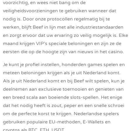
voorzichtig, en wees niet bang om de
veiligheidsvoorzieningen te gebruiken wanneer dat
nodig is. Door onze protocollen regelmatig bij te
werken, blijft Beef in lijn met alle industriestandaarden
en zorgt ervoor dat uw ervaring zo veilig mogelijk is. Elke
maand krijgen VIP’s speciale beloningen en zijn ze de
eersten die op de hoogte zijn van nieuws in het casino.
Je kunt je profiel instellen, honderden games spelen en
meteen beloningen krijgen als je uit Nederland komt.
Als je uit Nederland komt en bij Beef wilt spelen, kun je
deelnemen aan exclusieve toernooien en genieten van
een breed scala aan boeiende slots-spellen. Het enige
dat het nodig heeft is zout, peper en een snelle schroei
om de perfecte korst te krijgen. Nederlandse spelers
gebruiken populaire EU-methoden, E-Wallets en
cryptos als BTC, ETH, USDT.