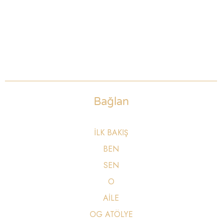
Bağlan
İLK BAKIŞ
BEN
SEN
O
AİLE
OG ATÖLYE