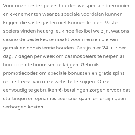
Voor onze beste spelers houden we speciale toernooien
en evenementen waar ze speciale voordelen kunnen
krijgen die vaste gasten niet kunnen krijgen. Vaste
spelers vinden het erg leuk hoe flexibel we zijn, wat ons
casino de beste keuze maakt voor mensen die van
gemak en consistentie houden. Ze zijn hier 24 uur per
dag, 7 dagen per week om casinospelers te helpen al
hun lopende bonussen te krijgen. Gebruik
promotiecodes om speciale bonussen en gratis spins
rechtstreeks van onze website te krijgen. Onze
eenvoudig te gebruiken €-betalingen zorgen ervoor dat
stortingen en opnames zeer snel gaan, en er zijn geen
verborgen kosten.