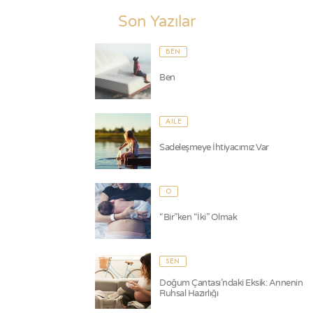
Son Yazılar
BEN
Ben
AILE
Sadeleşmeye İhtiyacımız Var
O
“Bir”ken “İki” Olmak
SEN
Doğum Çantası’ndaki Eksik: Annenin
Ruhsal Hazırlığı