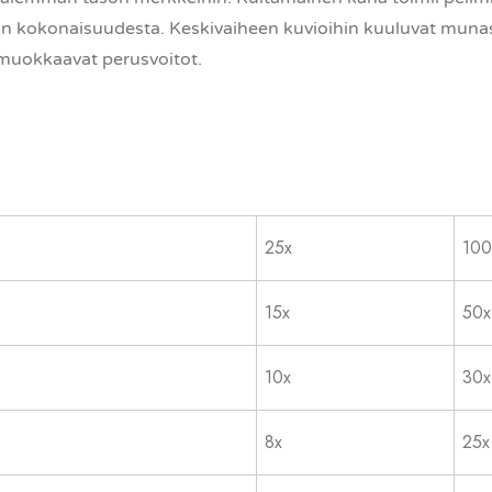
uvion kokonaisuudesta. Keskivaiheen kuvioihin kuuluvat munas
 muokkaavat perusvoitot.
25x
100
15x
50x
10x
30x
8x
25x