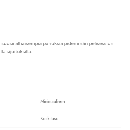
gia suosii alhaisempia panoksia pidemmän pelisession
a sijoituksilla.
Minimaalinen
Keskitaso