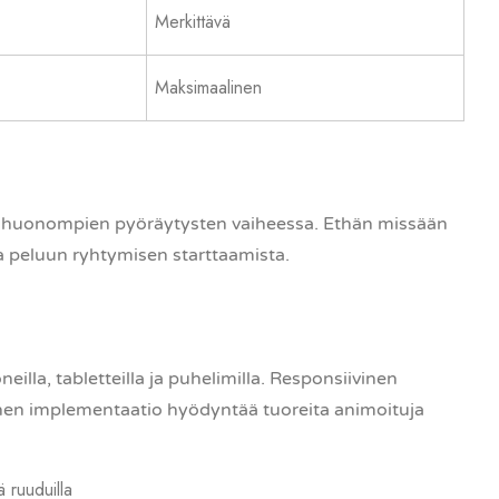
Merkittävä
Maksimaalinen
ös huonompien pyöräytysten vaiheessa. Ethän missään
ta peluun ryhtymisen starttaamista.
lla, tabletteilla ja puhelimilla. Responsiivinen
en implementaatio hyödyntää tuoreita animoituja
ä ruuduilla