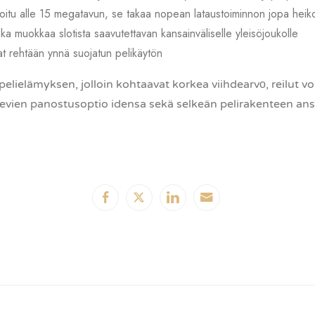
itu alle 15 megatavun, se takaa nopean lataustoiminnon jopa heikom
oka muokkaa slotista saavutettavan kansainväliselle yleisöjoukolle
at rehtään ynnä suojatun pelikäytön
pelielämyksen, jolloin kohtaavat korkea viihdearvо, reilut 
televien panostusoptio idensa sekä selkeän pelirakenteen ans