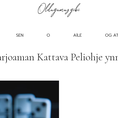
SEN
O
AİLE
OG AT
arjoaman Kattava Peliohje y