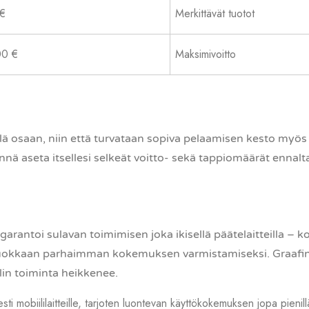
€
Merkittävät tuotot
0 €
Maksimivoitto
llä osaan, niin että turvataan sopiva pelaamisen kesto my
nnä aseta itsellesi selkeät voitto- sekä tappiomäärät ennal
ntoi sulavan toimimisen joka ikisellä päätelaitteilla – konei
uokkaan parhaimman kokemuksen varmistamiseksi. Graafin
lin toiminta heikkenee.
sesti mobiililaitteille, tarjoten luontevan käyttökokemuksen jopa pienill