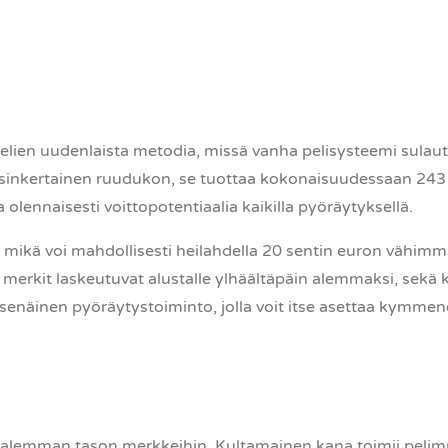
lien uudenlaista metodia, missä vanha pelisysteemi sulau
isinkertainen ruudukon, se tuottaa kokonaisuudessaan 243 tap
 olennaisesti voittopotentiaalia kaikilla pyöräytyksellä.
mikä voi mahdollisesti heilahdella 20 sentin euron vähimmä
e, merkit laskeutuvat alustalle ylhäältäpäin alemmaksi, sek
itsenäinen pyöräytystoiminto, jolla voit itse asettaa kymmen
ä alemman tason merkkeihin. Kultamainen kana toimii pel