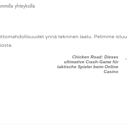
milla yhteyksillä
voittomahdollisuudet ynnä tekninen laatu. Pelimme istuu
iosta.
Chicken Road: Dieses
ultimative Crash-Game für
taktische Spieler beim Online
Casino