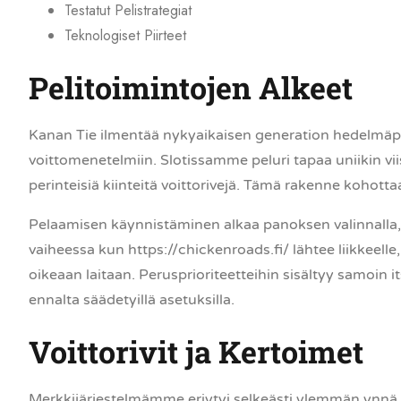
Testatut Pelistrategiat
Teknologiset Piirteet
Pelitoimintojen Alkeet
Kanan Tie ilmentää nykyaikaisen generation hedelmäpe
voittomenetelmiin. Slotissamme peluri tapaa uniikin vi
perinteisiä kiinteitä voittorivejä. Tämä rakenne kohottaa
Pelaamisen käynnistäminen alkaa panoksen valinnalla, 
vaiheessa kun
https://chickenroads.fi/
lähtee liikkeell
oikeaan laitaan. Perusprioriteetteihin sisältyy samoin 
ennalta säädetyillä asetuksilla.
Voittorivit ja Kertoimet
Merkkijärjestelmämme eriytyi selkeästi ylemmän ynn