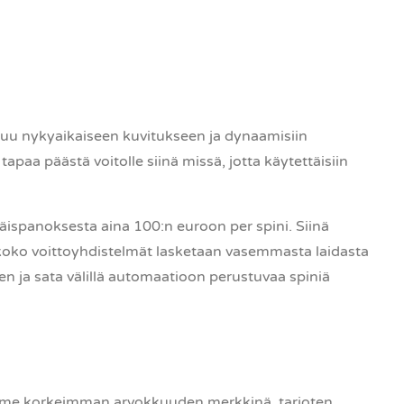
tuu nykyaikaiseen kuvitukseen ja dynaamisiin
aa päästä voitolle siinä missä, jotta käytettäisiin
ispanoksesta aina 100:n euroon per spini. Siinä
ä koko voittoyhdistelmät lasketaan vasemmasta laidasta
en ja sata välillä automaatioon perustuvaa spiniä
imme korkeimman arvokkuuden merkkinä, tarjoten