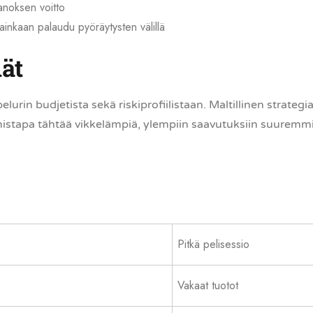
anoksen voitto
 lainkaan palaudu pyöräytysten välillä
ät
urin budjetista sekä riskiprofiilistaan. Maltillinen strate
mistapa tähtää vikkelämpiä, ylempiin saavutuksiin suuremmill
Pitkä pelisessio
Vakaat tuotot