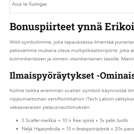
Ässä tai Kuningas
Bonuspiirteet ynnä Erikoi
Wild-symbolimme, joka tapauksessa ilmentää punertava v
pelissämme mukana oleva multiplikaattoripiirre: joka a
kolminkertaisen ja viimein viisinkertainen tasolle. Maini
Ilmaispyöräytykset -Ominai
Kolme taikka enemmän scatter-symboli käynnistää ilm
riippumattoman sertifiointitahon iTech Labsin välitykse
vakaavaraisen pelausnauttimuksen.
3 Scatter-merkkiä = 10:n free spiniä + 5x pelin tuotto
Neljä Hajasymbolia = 15:n ilmaispyöräytystä + 20x pano