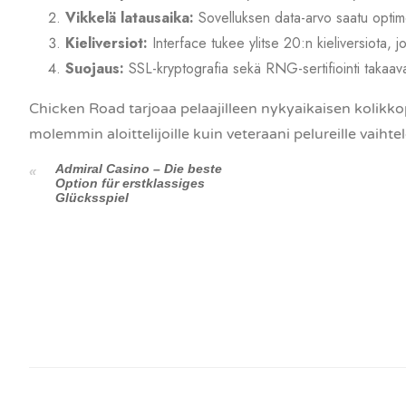
Vikkelä latausaika:
Sovelluksen data-arvo saatu optimo
Kieliversiot:
Interface tukee ylitse 20:n kieliversiota, j
Suojaus:
SSL-kryptografia sekä RNG-sertifiointi takaav
Chicken Road tarjoaa pelaajilleen nykyaikaisen kolikko
molemmin aloittelijoille kuin veteraani pelureille vaih
Admiral Casino – Die beste
Option für erstklassiges
Glücksspiel