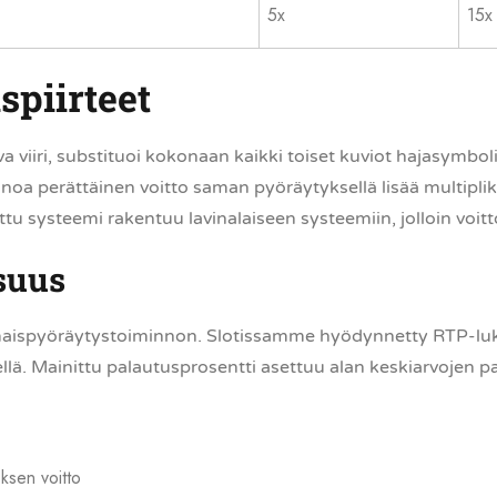
5x
15x
spiirteet
iiri, substituoi kokonaan kaikki toiset kuviot hajasymbolia
inoa perättäinen voitto saman pyöräytyksellä lisää multipli
ttu systeemi rakentuu lavinalaiseen systeemiin, jolloin voitto
suus
aispyöräytystoiminnon. Slotissamme hyödynnetty RTP-luku 
llä. Mainittu palautusprosentti asettuu alan keskiarvojen p
ksen voitto