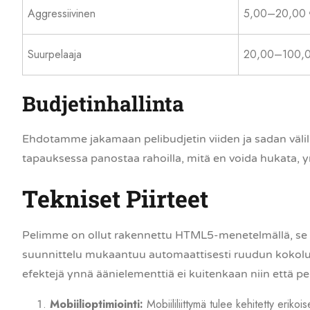
Aggressiivinen
5,00–20,00 
Suurpelaaja
20,00–100,0
Budjetinhallinta
Ehdotamme jakamaan pelibudjetin viiden ja sadan väli
tapauksessa panostaa rahoilla, mitä en voida hukata, y
Tekniset Piirteet
Pelimme on ollut rakennettu HTML5-menetelmällä, se gara
suunnittelu mukaantuu automaattisesti ruudun kokol
efektejä ynnä äänielementtiä ei kuitenkaan niin että pe
Mobiilioptimiointi:
Mobiililiittymä tulee kehitetty erikoi