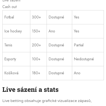
Live sázení
Cash out
Fotbal
300+
Dostupné
Yes
Ice hockey
150+
Ano
Yes
Tenis
200+
Dostupné
Partial
Esporty
100+
Dostupné
Nedostupné
Košíková
180+
Dostupné
Ano
Live sázení a stats
Live betting obsahuje grafické vizualizace zápasů,