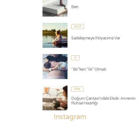
Ben
AILE
Sadeleşmeye İhtiyacımız Var
O
“Bir”ken “İki” Olmak
SEN
Doğum Çantası’ndaki Eksik: Annenin
Ruhsal Hazırlığı
Instagram