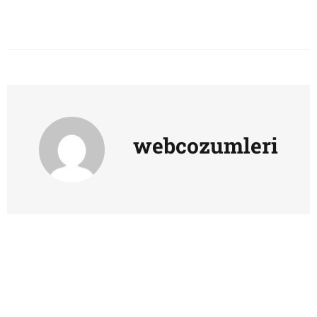
webcozumleri