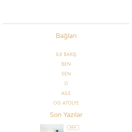
Bağlan
İLK BAKIŞ
BEN
SEN
O
AİLE
OG ATÖLYE
Son Yazılar
BEN