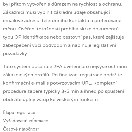
byl přitom vytvořen s důrazem na rychlost a ochranu.
Zákazníci musí vyplnit základní údaje obsahující
emailové adresu, telefonního kontaktu a preferované
měnu. Ověření totožnosti probíhá skrze dokumentů
typu OP identifikace nebo cestovní pas, které zajišťuje
zabezpečení vůči podvodům a naplňuje legislativní
požadavky.
Tato systém obsahuje 2FA ověření pro nejvýše ochranu
zákaznických profilů. Po finalizaci registrace obdržíte
konfirmační e-mail s potvrzovacím URL. Kompletní
procedura zabere typicky 3-5 min a ihned po spuštění
obdržíte úplný vstup ke veškerým funkcím.
Etapa registrace
Vyžadované informace
Časově náročnost