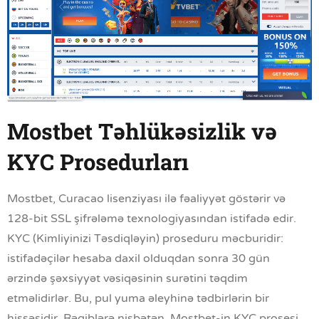
Mostbet Təhlükəsizlik və
KYC Prosedurları
Mostbet, Curacao lisenziyası ilə fəaliyyət göstərir və
128-bit SSL şifrələmə texnologiyasından istifadə edir.
KYC (Kimliyinizi Təsdiqləyin) proseduru məcburidir:
istifadəçilər hesaba daxil olduqdan sonra 30 gün
ərzində şəxsiyyət vəsiqəsinin surətini təqdim
etməlidirlər. Bu, pul yuma əleyhinə tədbirlərin bir
hissəsidir. Rəqiblərə nisbətən, Mostbet-in KYC prosesi