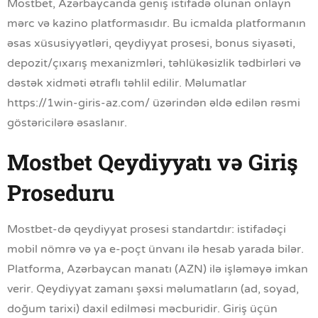
Mostbet, Azərbaycanda geniş istifadə olunan onlayn
mərc və kazino platformasıdır. Bu icmalda platformanın
əsas xüsusiyyətləri, qeydiyyat prosesi, bonus siyasəti,
depozit/çıxarış mexanizmləri, təhlükəsizlik tədbirləri və
dəstək xidməti ətraflı təhlil edilir. Məlumatlar
https://1win-giris-az.com/
üzərindən əldə edilən rəsmi
göstəricilərə əsaslanır.
Mostbet Qeydiyyatı və Giriş
Proseduru
Mostbet-də qeydiyyat prosesi standartdır: istifadəçi
mobil nömrə və ya e-poçt ünvanı ilə hesab yarada bilər.
Platforma, Azərbaycan manatı (AZN) ilə işləməyə imkan
verir. Qeydiyyat zamanı şəxsi məlumatların (ad, soyad,
doğum tarixi) daxil edilməsi məcburidir. Giriş üçün