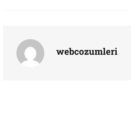
webcozumleri