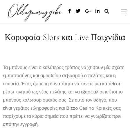
Κορυφαία Slots και Live Παιχνίδια
Τα μπόνους είναι ο καλύτερος τρόπος να χτίσουν μία σχέση
εμπιστοσύνης και αμοιβαίου σεβασμού ο πελάτης και η
εταιρεία. Έτσι, έχετε τη δυνατότητα να κάνετε μια κατάθεση
μέσω κινητού ως νέος πελάτης και να εξασφαλίσετε έτσι το
μπόνους καλωσορίσματός σας. Σε αυτό τον οδηγό, που
είναι γεμάτος πληροφορίες και Bizzo Casino Κριτικές σας
παρέχουμε τα κύρια σημεία που πρέπει να γνωρίζετε πριν
από την εγγραφή.