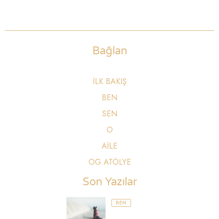
Bağlan
İLK BAKIŞ
BEN
SEN
O
AİLE
OG ATÖLYE
Son Yazılar
BEN