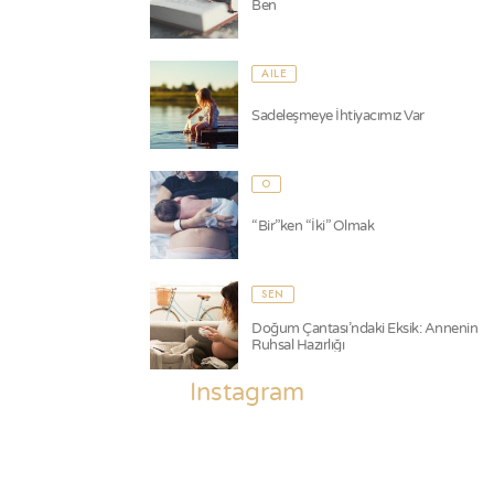
Ben
AILE
Sadeleşmeye İhtiyacımız Var
O
“Bir”ken “İki” Olmak
SEN
Doğum Çantası’ndaki Eksik: Annenin
Ruhsal Hazırlığı
Instagram