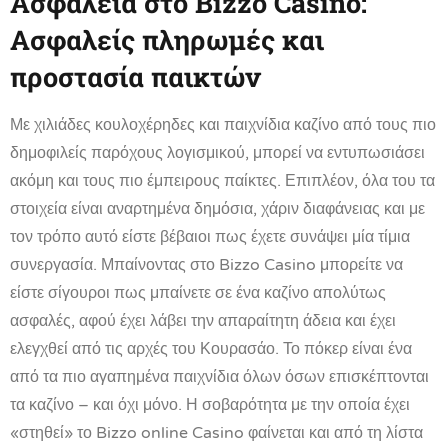
Ασφάλεια στο Bizzo Casino:
Ασφαλείς πληρωμές και
προστασία παικτών
Με χιλιάδες κουλοχέρηδες και παιχνίδια καζίνο από τους πιο
δημοφιλείς παρόχους λογισμικού, μπορεί να εντυπωσιάσει
ακόμη και τους πιο έμπειρους παίκτες. Επιπλέον, όλα του τα
στοιχεία είναι αναρτημένα δημόσια, χάριν διαφάνειας και με
τον τρόπο αυτό είστε βέβαιοι πως έχετε συνάψει μία τίμια
συνεργασία. Μπαίνοντας στο Bizzo Casino μπορείτε να
είστε σίγουροι πως μπαίνετε σε ένα καζίνο απολύτως
ασφαλές, αφού έχει λάβει την απαραίτητη άδεια και έχει
ελεγχθεί από τις αρχές του Κουρασάο. Το πόκερ είναι ένα
από τα πιο αγαπημένα παιχνίδια όλων όσων επισκέπτονται
τα καζίνο – και όχι μόνο. Η σοβαρότητα με την οποία έχει
«στηθεί» το Bizzo online Casino φαίνεται και από τη λίστα