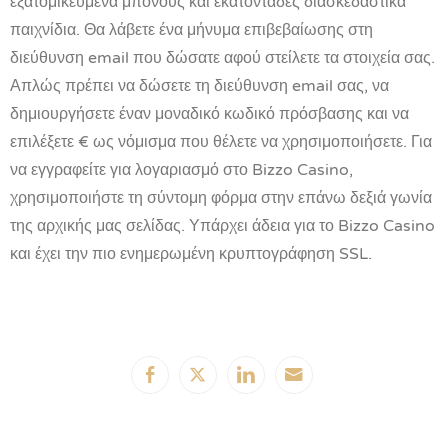
εξατομικευμένα μπόνους και εκατοντάδες διασκεδαστικά
παιχνίδια. Θα λάβετε ένα μήνυμα επιβεβαίωσης στη
διεύθυνση email που δώσατε αφού στείλετε τα στοιχεία σας.
Απλώς πρέπει να δώσετε τη διεύθυνση email σας, να
δημιουργήσετε έναν μοναδικό κωδικό πρόσβασης και να
επιλέξετε € ως νόμισμα που θέλετε να χρησιμοποιήσετε. Για
να εγγραφείτε για λογαριασμό στο Bizzo Casino,
χρησιμοποιήστε τη σύντομη φόρμα στην επάνω δεξιά γωνία
της αρχικής μας σελίδας. Υπάρχει άδεια για το Bizzo Casino
και έχει την πιο ενημερωμένη κρυπτογράφηση SSL.