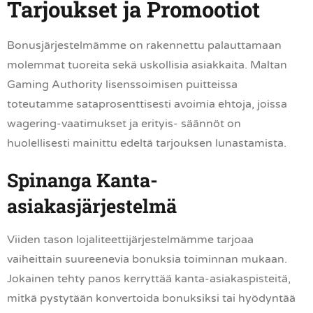
Tarjoukset ja Promootiot
Bonusjärjestelmämme on rakennettu palauttamaan
molemmat tuoreita sekä uskollisia asiakkaita. Maltan
Gaming Authority lisenssoimisen puitteissa
toteutamme sataprosenttisesti avoimia ehtoja, joissa
wagering-vaatimukset ja erityis- säännöt on
huolellisesti mainittu edeltä tarjouksen lunastamista.
Spinanga Kanta-
asiakasjärjestelmä
Viiden tason lojaliteettijärjestelmämme tarjoaa
vaiheittain suureenevia bonuksia toiminnan mukaan.
Jokainen tehty panos kerryttää kanta-asiakaspisteitä,
mitkä pystytään konvertoida bonuksiksi tai hyödyntää