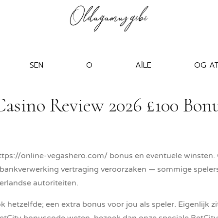
SEN
O
AİLE
OG AT
Casino Review 2026 £100 Bonu
ttps://online-vegashero.com/
bonus en eventuele winsten.
en bankverwerking vertraging veroorzaken — sommige speler
erlandse autoriteiten.
etzelfde; een extra bonus voor jou als speler. Eigenlijk z