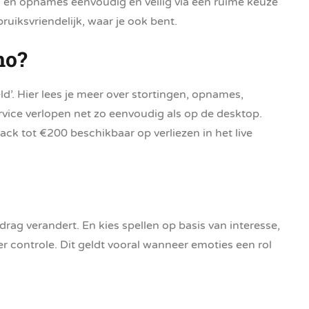
 en opnames eenvoudig en veilig via een ruime keuze
ruiksvriendelijk, waar je ook bent.
no?
’. Hier lees je meer over stortingen, opnames,
ice verlopen net zo eenvoudig als op de desktop.
ack tot €200 beschikbaar op verliezen in het live
ag verandert. En kies spellen op basis van interesse,
 controle. Dit geldt vooral wanneer emoties een rol