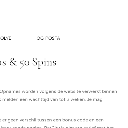
ÖLYE
OG POSTA
s & 50 Spins
 Opnames worden volgens de website verwerkt binnen
s melden een wachttijd van tot 2 weken. Je mag
it er geen verschil tussen een bonus code en een