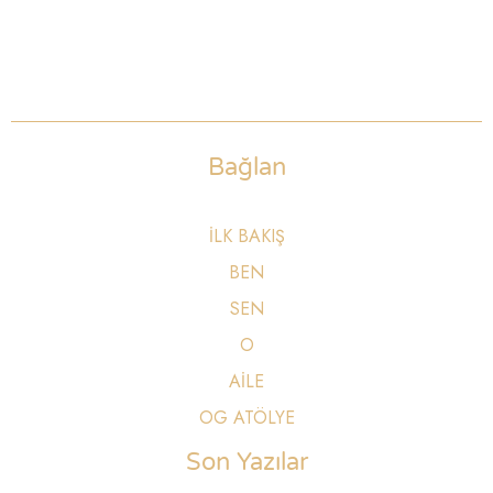
Bağlan
İLK BAKIŞ
BEN
SEN
O
AİLE
OG ATÖLYE
Son Yazılar