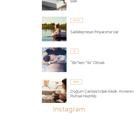
Ben
AILE
Sadeleşmeye İhtiyacımız Var
O
“Bir”ken “İki” Olmak
SEN
Doğum Çantası’ndaki Eksik: Annenin
Ruhsal Hazırlığı
Instagram