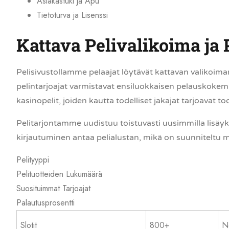
Asiakastuki ja Apu
Tietoturva ja Lisenssi
Kattava Pelivalikoima ja P
Pelisivustollamme pelaajat löytävät kattavan valikoiman
pelintarjoajat varmistavat ensiluokkaisen pelauskokemuks
kasinopelit, joiden kautta todelliset jakajat tarjoavat 
Pelitarjontamme uudistuu toistuvasti uusimmilla lisäyk
kirjautuminen
antaa pelialustan, mikä on suunniteltu m
Pelityyppi
Pelituotteiden Lukumäärä
Suosituimmat Tarjoajat
Palautusprosentti
Slotit
800+
N