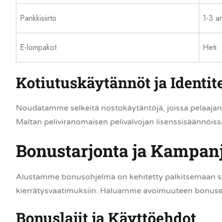
Pankkisiirto
1-3 a
E-lompakot
Heti
Kotiutuskäytännöt ja Identit
Noudatamme selkeitä nostokäytäntöjä, joissa pelaajan su
Maltan peliviranomaisen pelivalvojan lisenssisäännöiss
Bonustarjonta ja Kampan
Alustamme bonusohjelma on kehitetty palkitsemaan sekä
kierrätysvaatimuksiin. Haluamme avoimuuteen bonuseh
Bonuslajit ja Käyttöehdot