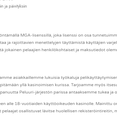
 ja päivityksiin
ntämällä MGA-lisenssillä, joka lisenssi on osa tunnetuimmi
ntaa ja rajoittavien menettelyjen täyttämistä käyttäjien va
tä jokainen pelaajien henkilökohtaiset ja maksutiedot olemm
mme asiakkaillemme lukuisia työkaluja pelikäyttäytymisen s
t pitämään yllä kasinoimisen kurissa. Tarjoamme myös itsesulu
anuutta Peluuri-järjestön parissa antaaksemme tukea ja oh
een alle 18-vuotiaiden käyttöoikeuden kasinolle. Mainittu 
aajat osallistuvat lävitse huolellisen rekisteröintireitin, 