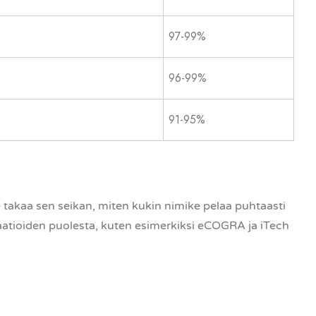
97-99%
96-99%
91-95%
e takaa sen seikan, miten kukin nimike pelaa puhtaasti
saatioiden puolesta, kuten esimerkiksi eCOGRA ja iTech