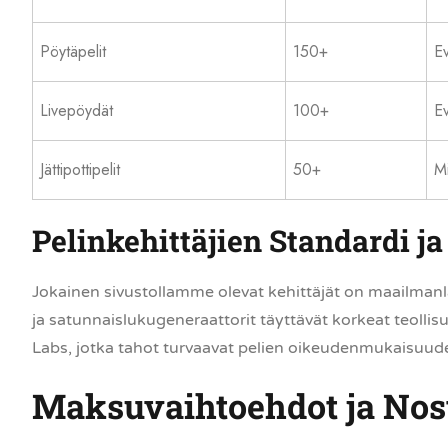
Pöytäpelit
150+
E
Livepöydät
100+
E
Jättipottipelit
50+
M
Pelinkehittäjien Standardi ja 
Jokainen sivustollamme olevat kehittäjät on maailmanlaa
ja satunnaislukugeneraattorit täyttävät korkeat teolli
Labs, jotka tahot turvaavat pelien oikeudenmukaisuud
Maksuvaihtoehdot ja Nos