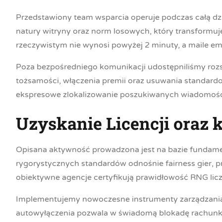
Przedstawiony team wsparcia operuje podczas całą dzi
natury witryny oraz norm losowych, który transformuj
rzeczywistym nie wynosi powyżej 2 minuty, a maile em
Poza bezpośredniego komunikacji udostępniliśmy rozsz
tożsamości, włączenia premii oraz usuwania standard
ekspresowe zlokalizowanie poszukiwanych wiadomości
Uzyskanie Licencji oraz
Opisana aktywność prowadzona jest na bazie fundame
rygorystycznych standardów odnośnie fairness gier, 
obiektywne agencje certyfikują prawidłowość RNG li
Implementujemy nowoczesne instrumenty zarządzania 
autowyłączenia pozwala w świadomą blokadę rachunku 