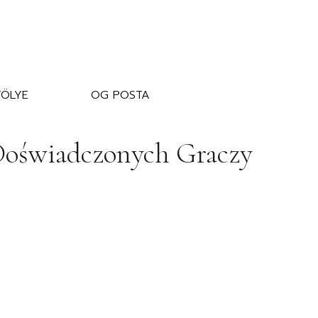
ÖLYE
OG POSTA
 Doświadczonych Graczy