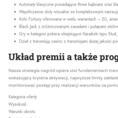
Automaty klasyczne posiadające three bębnami oraz kl
Współczesne sloty wizualne ze kompleksowymi narracj
Koło Fortuny oferowana w wielu wariantach – EU, amery
Black Jack z zróżnicowanymi zasadami i pułapami stoł
Gry w kategorii pokera obejmujące Karaibski typu Stud
Dział z transmisją casino z transmisjami dużej jakości 
Układ premii a także pro
Nasza strategia nagród opiera stoi fundamentach tr
wskazujący kryteria aktywacji, najwyższe limity zakład
monitorować postęp przy realizacji warunków za pom
Kategoria oferty
Wysokość
Warunki obrotu