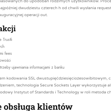
dopasowanych do upodobań rodzimych użytkowników. Pro
najpóźniej dwudziestu czterech h od chwili wysłania reque
auguracyjnej operacji out.
kcji
 Trustli
ych
ymi fees
mowości
zeby ujawniania informacjami z banku
em kodowania SSL dwustupięćdziesięciożesowibitowym, c
dzeniem, technologia Secure Sockets Layer wykorzystuje
dowy Instytut of Standards i Technology w roli metoda ch
e obsługa klientów