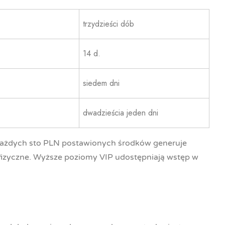
trzydzieści dób
14 d.
siedem dni
dwadzieścia jeden dni
 Każdych sto PLN postawionych środków generuje
 fizyczne. Wyższe poziomy VIP udostępniają wstęp w