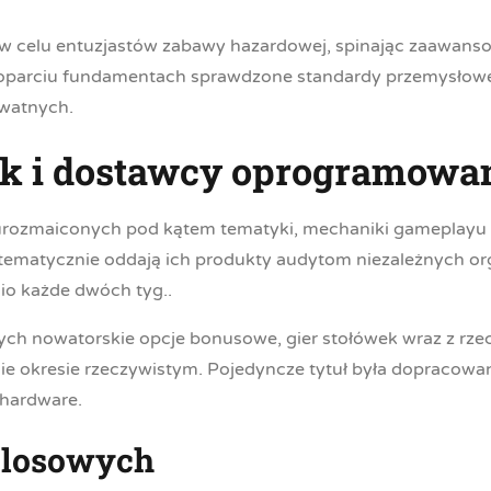
 w celu entuzjastów zabawy hazardowej, spinając zaawanso
 oparciu fundamentach sprawdzone standardy przemysłowe
ywatnych.
k i dostawcy oprogramowa
urozmaiconych pod kątem tematyki, mechaniki gameplayu 
ematycznie oddają ich produkty audytom niezależnych organ
nio każde dwóch tyg..
ch nowatorskie opcje bonusowe, gier stołówek wraz z rze
kcie okresie rzeczywistym. Pojedyncze tytuł była dopracow
 hardware.
 losowych